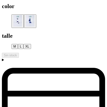
color
talle
M
L
XL
Sin stock